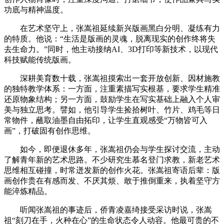
功底与精神温度。
在艺术坚守上，张嵩祖延续新兴版画黑白分明、凝练有力
的特质。他说：“生活是版画的灵魂，脱离现实的创作终将失
去生命力。”同时，他主动接纳AI、3D打印等新技术，以现代
科技赋能传统版画。
深耕美育数十载，张嵩祖摸索出一套开放创新、因材施教
的独特教学体系：一方面，注重素描写实根基，要求学生精准
还原物象结构；另一方面，鼓励学生在写实基础上融入个人审
美与独立思考。譬如，他引导学生捡拾树叶、竹片、鸡毛等日
常物件，蘸取油墨自由拓印，让学生直观感受“万物皆可入
画”，打破固有创作思维。
如今，即便退休多年，张嵩祖仍会与学生探讨交流，主动
了解青年新的艺术思路。不少研究生慕名登门求教，新老艺术
思维相互碰撞，时常迸发新的创作火花。张嵩祖寄语后辈：版
画创作贵在有感而发、不厌其烦、敢于推倒重来，执着坚守方
能淬炼精品。
听闻张嵩祖的事迹后，侨青凌嘉绮接受采访时说，张嵩
祖“刻刀在手，火种在心”的生命状态令人动容。他最可贵的不