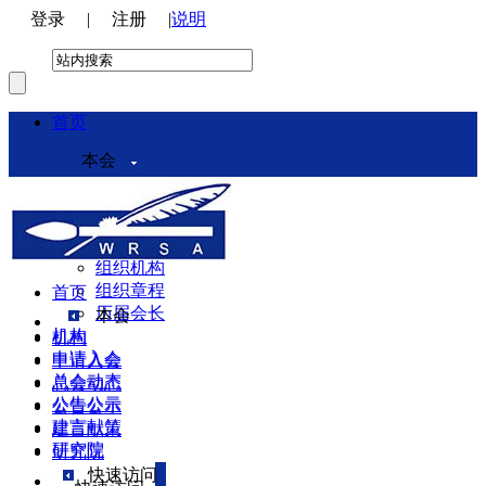
登录
|
注册
|
说明
首页
本会
本会介绍
领导机构
理事会
组织机构
组织章程
首页
历届会长
本会
机构
机构
申请入会
申请入会
总会动态
总会动态
公告公示
公告公示
建言献策
建言献策
研究院
研究院
快速访问