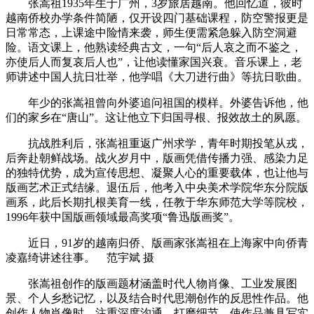
张嵩祖1935年生于广州，3岁旅居越南。他回忆道，彼时
越南侨校办学条件简陋，仅开设四门基础课程，防空警报更是
日常常态，上课途中险情来袭，师生便需紧急躲入防空洞避
险。语文课上，他熟读经典古文，一句“后人哀之而不鉴之，
亦使后人而复哀后人也”，让他读懂家国兴衰。音乐课上，老
师讲述中国人抗日壮举，他学唱《大刀进行曲》等抗日歌曲。
年少的张嵩祖曾向外婆追问祖国的模样。外婆告诉他，他
们的家乡在“唐山”。这让他立下归国寻根、报效故土的夙愿。
抗战胜利后，张嵩祖重返广州求学，青年时期投笔从戎，
后奔赴朝鲜战场。战火岁月中，版画凭借传播力强、感染力足
的独特优势，成为宣传思想、凝聚人心的重要载体，也让他与
版画艺术正式结缘。退伍后，他考入中央美术学院华东分院版
画系，此后长期扎根美育一线，任教于华东师范大学等院校，
1996年获中国版画领域最高奖项“鲁迅版画奖”。
近日，91岁的越南归侨、版画家张嵩祖在上海家中向侨青
凌嘉绮讲述往事。 范宇斌 摄
张嵩祖创作的版画题材涵盖时代人物肖像、工业发展图
景、个人乡愁记忆，以及结合时代思潮创作的反思性作品。他
创作人物肖像时，注重深度沟通、打磨细节，使作品兼具写实