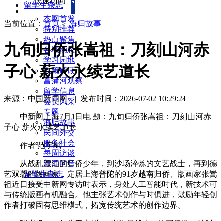
快速访问
留学生杂志
本网首发
当前位置：
首页
>
海归故事
特别推荐
热点聚焦
九旬归侨张嵩祖：刀刻山河赤
各地动态
学习园地
子心 薪火永续艺道长
政策解读
菖蒲河观察
留学信息
来源：中国新闻网
|
发布时间：2026-07-02 10:29:24
会员风采
专题
中新网上海7月1日电 题：九旬归侨张嵩祖：刀刻山河赤
海归故事
子心 薪火永续艺道长
民间外交
服务社会
作者 范宇斌
每周访谈
从战乱漂泊的归侨少年，到沙场淬炼的文艺战士，再到德
新闻回音
艺双馨的版画家，定居上海普陀的91岁越南归侨、版画家张嵩
留学生杂志
祖近日接受中新网专访时表示，身处人工智能时代，新技术可
与传统版画有机融合。他主张艺术创作与时俱进，鼓励年轻创
作者打破固有思维模式，拓宽传统艺术的创作边界。