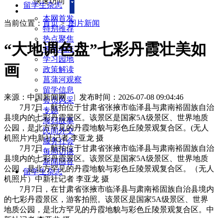
快速访问
留学生杂志
本网首发
当前位置：
首页
>
图片新闻
特别推荐
热点聚焦
“大地调色盘”七彩丹霞壮美如
各地动态
学习园地
画
政策解读
菖蒲河观察
留学信息
来源：中国新闻网
|
发布时间：2026-07-08 09:04:46
会员风采
7月7日，航拍位于甘肃省张掖市临泽县与肃南裕固族自治
专题
县境内的七彩丹霞景区。该景区是国家5A级景区、世界地质
海归故事
公园，是北方罕见的丹霞地貌与彩色丘陵景观复合区。(无人
民间外交
机照片)中新社记者 李亚龙 摄
服务社会
7月7日，航拍位于甘肃省张掖市临泽县与肃南裕固族自治
每周访谈
县境内的七彩丹霞景区。该景区是国家5A级景区、世界地质
新闻回音
公园，是北方罕见的丹霞地貌与彩色丘陵景观复合区。（无人
留学生杂志
机照片）中新社记者 李亚龙 摄
7月7日，在甘肃省张掖市临泽县与肃南裕固族自治县境内
的七彩丹霞景区，游客拍照。该景区是国家5A级景区、世界
地质公园，是北方罕见的丹霞地貌与彩色丘陵景观复合区。中