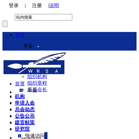
登录
|
注册
|
说明
首页
本会
本会介绍
领导机构
理事会
组织机构
组织章程
首页
历届会长
本会
机构
机构
申请入会
申请入会
总会动态
总会动态
公告公示
公告公示
建言献策
建言献策
研究院
研究院
快速访问