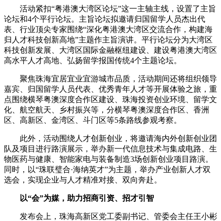
活动紧扣“粤港澳大湾区论坛”这一主轴主线，设置了主旨
论坛和4个平行论坛。主旨论坛拟邀请归国留学人员杰出代
表、行业顶尖专家围绕“深化粤港澳大湾区交流合作，构建海
归人才科技创新高地”主题作主旨演讲。平行论坛分为大湾区
科技创新发展、大湾区国际金融枢纽建设、建设粤港澳大湾区
高水平人才高地、弘扬留学报国传统4个主题论坛。
聚焦珠海宜居宜业宜游城市品质，活动期间还将组织领导
嘉宾、归国留学人员代表、优秀青年人才等开展体验之旅，重
点围绕横琴粤澳深度合作区建设、珠海投资创业环境、留学文
化、航空航天、乡村振兴等，分横琴粤澳深度合作区、香洲
区、高新区、金湾区、斗门区等5条路线参观考察。
此外，活动围绕人才创新创业，将邀请海内外创新创业团
队及项目进行路演展示，举办新一代信息技术与集成电路、生
物医药与健康、智能家电与装备制造3场创新创业项目路演。
同时，以“珠联璧合·海纳英才”为主题，举办产业创新人才双
选会，实现企业与人才精准对接、双向奔赴。
以“会”为媒，助力招商引资、招才引智
发布会上，珠海高新区党工委副书记、管委会主任王小彬