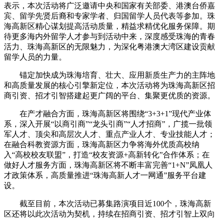
表示，本次活动将广泛邀请中央和国家有关部委、港澳台侨嘉
宾、留学先贤后裔和专家学者、归国留学人员代表等参加。珠
海高新区精心谋划提高活动质量，精益求精优化服务保障。期
待更多海内外留学人才参与到活动中来，深度感受珠海的青春
活力、珠海高新区的无限魅力，为深化粤港澳大湾区建设贡献
留学人员的力量。
锚定加快成为珠海培育、壮大、应用新质生产力的主阵地
和高质量发展的核心引擎新定位，本次活动将为珠海高新区招
商引资、招才引智搭建起更广阔的平台、集聚更优质的资源。
在产才融合方面，珠海高新区将围绕“3+3+1”现代产业体
系，深入开展“以商引商”“龙头引商”“人才招商”，广揽一批领
军人才、顶尖和高层次人才、重点产业人才、专业技能人才；
在融合科教资源方面，珠海高新区力争将海外优质高校纳
入“高校校友联盟”，打造“校友资源+高新转化”合作体系；在
做好人才服务方面，珠海高新区将不断丰富完善“1+N”凤凰人
才政策体系，高质量推进“珠海高新人才一网通”服务平台建
设。
截至目前，本次活动已募集路演项目近100个，珠海高新
区还将以此次活动为契机，持续在招商引资、招才引智上双向