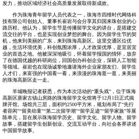
发力，推动区域经济社会高质量发展取得新成效。
作为珠海青年留学人员代表之一，珠海市四维时代网络科
技有限公司创始人、董事长崔岩与会分享其归国来珠创业的心
路历程。他认为，留学生节是传播留学文化的讲台，是搭建交
流交往的平台，也是实现创业梦想的舞台。因为留学生节的契
机，他来到美丽的广东，来到珠海高新区。这里交通区位优
越，生活环境优美，科创氛围浓厚，人才政策优厚，是宜居宜
业的首选之地。他被深深地吸引，怀着留学报国的情怀，放弃
了在德国优越的科研岗位，回国创办科创企业，深耕人工智能
等领域。崔岩也在现场诚挚地邀请海外企业家朋友们、留学生
人才们，来富强的中国看一看，来浪漫的珠海逛一逛，来美丽
的珠海高新区走一走。
羊城晚报记者获悉，作为本次活动的“重头戏”，位于珠海
高新区唐家古镇山房路的珠海留学文化馆将于12月1日正式揭
牌开馆。场馆共三层，面积约2500平方米，规划布局了“先行
者容闳”“留美幼童”“第二次留学潮”“留学足迹”“留学家族”等展
陈单元，旨在展示珠海留学历史、留学文化、留学人物、留学
故事，搭建留学生创新创业、交流互动平台，向社会各界讲述
中国留学故事。