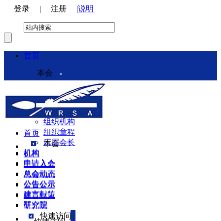
登录
|
注册
|
说明
首页
本会
本会介绍
领导机构
理事会
组织机构
组织章程
首页
历届会长
本会
机构
机构
申请入会
申请入会
总会动态
总会动态
公告公示
公告公示
建言献策
建言献策
研究院
研究院
快速访问