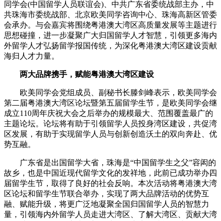
同学会(中国留学人员联谊会)、中共广东省委统战部主办，中
共珠海市委统战部、北京欧美同学咨询中心、珠海高新区管委
会承办。与会嘉宾将围绕粤港澳大湾区高质量发展等主题进行
思想碰撞，进一步凝聚广大归国留学人才智慧，引领更多海内
外留学人才弘扬留学报国传统，为深化粤港澳大湾区建设贡献
海归人才力量。
两大品牌携手，赋能粤港澳大湾区建设
欧美同学会党组成员、副秘书长滕剑峰表示，欧美同学会
第二届粤港澳大湾区论坛暨第五届留学生节，是欧美同学会继
成立110周年庆祝大会之后举办的规模最大、范围覆盖最广的
主题论坛。论坛将有助于引领留学人员投身湾区建设，共促湾
区发展，有助于实现留学人员与创新创造沃土的双向奔赴、优
势互融。
广东省是出国留学大省，珠海是“中国留学生之父”容闳的
故乡，也是中国近现代留学文化的发祥地，此前已成功举办四
届留学生节，取得了良好的社会反响。本次活动将粤港澳大湾
区论坛和留学生节联合举办，实现了两大品牌活动的优势互
融、赋能升级，将更广泛地凝聚全国归国留学人员的智慧力
量，引领海内外留学人员走进大湾区、了解大湾区、贡献大湾