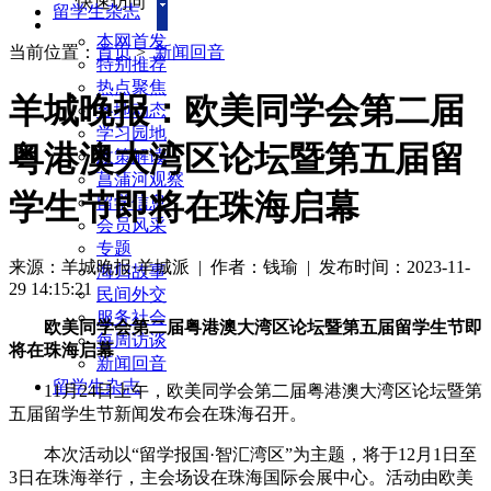
快速访问
留学生杂志
本网首发
当前位置：
首页
>
新闻回音
特别推荐
热点聚焦
羊城晚报：欧美同学会第二届
各地动态
学习园地
粤港澳大湾区论坛暨第五届留
政策解读
菖蒲河观察
学生节即将在珠海启幕
留学信息
会员风采
专题
来源：羊城晚报·羊城派
| 作者：钱瑜
|
发布时间：2023-11-
海归故事
29 14:15:21
民间外交
服务社会
欧美同学会第二届粤港澳大湾区论坛暨第五届留学生节即
每周访谈
将在珠海启幕
新闻回音
留学生杂志
11月24日上午，欧美同学会第二届粤港澳大湾区论坛暨第
五届留学生节新闻发布会在珠海召开。
本次活动以“留学报国·智汇湾区”为主题，将于12月1日至
3日在珠海举行，主会场设在珠海国际会展中心。活动由欧美