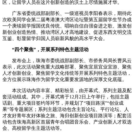
区，让留学人员在这片创新创造的沃土上尽情施展才华。
广东省委统战部副部长、一级巡视员李阳春表示，期待此
次欧美同学会第二届粤港澳大湾区论坛暨第五届留学生节办成
一个庚续留学报国优良传统、唱响自信自强奋进之歌、激发创
新创业创造热情、推动湾区人才高地建设、促进东西文明交流
互鉴、彰显留学归国人员崭新风貌的高水平大会。
“四个聚焦”，开展系列特色主题活动
发布会上，珠海市委统战部副部长、市侨务局局长曹风云
表示，此次活动聚焦重大战略部署、聚焦宜居宜业宜游、聚焦
人才创新创业、聚焦留学文化传统等开展系列特色主题活动，
全方位展示珠海作为留学文化重要发源地的深厚文化底蕴。
本次活动内容丰富、精彩纷呈，由开幕式、系列主题及配
套活动组成。其中，开幕式将于12月2日上午举行，包括主题
话剧、重大项目签约等环节，并规划了“项目路演”“创业成
果”等专题展区；系列主题活动包含主旨论坛、平行论坛、人
才友好青年友好体验之旅、海归创新创业项目路演等；配套活
动包含珠海高新区首届青年合唱团音乐会、产业创新人才双选
会、高校留学生主题活动等。