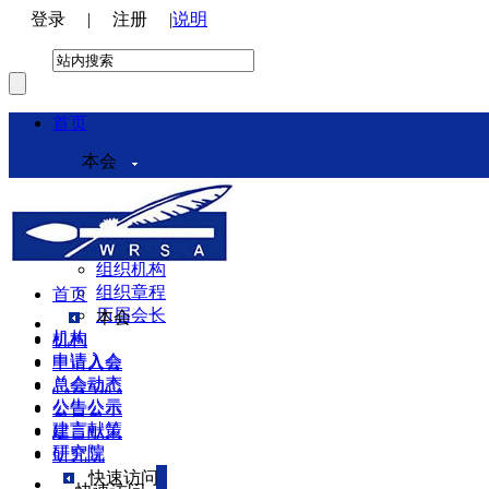
登录
|
注册
|
说明
首页
本会
本会介绍
领导机构
理事会
组织机构
组织章程
首页
历届会长
本会
机构
机构
申请入会
申请入会
总会动态
总会动态
公告公示
公告公示
建言献策
建言献策
研究院
研究院
快速访问