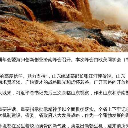
八届年会暨海归创新创业济南峰会召开。本次峰会由欧美同学会
东的高度信任、鼎力支持”，山东统战部部长张江汀评价说。山东
南求贤若渴、广纳贤才的战略眼光和虚怀若谷、广开言路的开放
以来，习近平总书记先后三次亲临山东视察，作出山东和济南要
重要讲话、重要指示批示精神予以全面贯彻落实。全省上下牢记
大机制建设。省委、省政府八大发展战略，作为一个蓬勃发展的
环境都在发生着脱胎换骨的新气象，焕发出勃勃生机，迎来前所