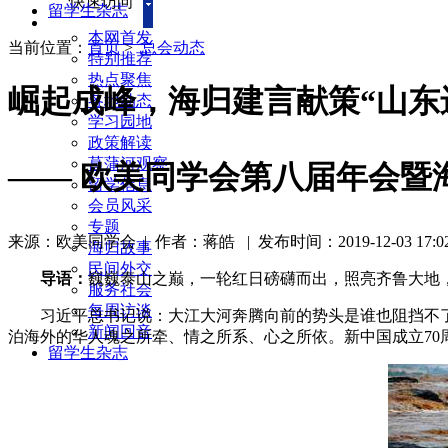
快速访问
留学生杂志
本网首发
当前位置：
首页
>
总会动态
特别推荐
热点聚焦
崛起成峰，海归建言献策“山东
各地动态
学习园地
政策解读
菖蒲河观察
—— 欧美同学会第八届年会暨
留学信息
会员风采
专题
来源：欧美同学会
| 作者：蒋皓
|
发布时间：2019-12-03 17:02
海归故事
民间外交
导语：
巍巍泰山之巅，一轮红日磅礴而出，照亮齐鲁大地
服务社会
每周访谈
习近平总书记说：大江大河奔腾向前的势头是谁也阻挡不
新闻回音
泊海外的华人魂之所牵、情之所系、心之所依。新中国成立7
留学生杂志