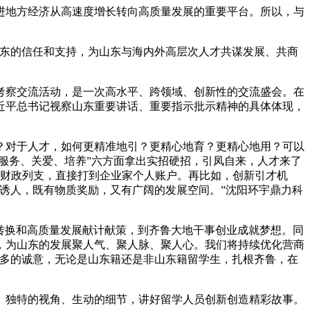
进地方经济从高速度增长转向高质量发展的重要平台。所以，与
山东的信任和支持，为山东与海内外高层次人才共谋发展、共商
考察交流活动，是一次高水平、跨领域、创新性的交流盛会。在
习近平总书记视察山东重要讲话、重要指示批示精神的具体体现，
？对于人才，如何更精准地引？更精心地育？更精心地用？可以
服务、关爱、培养”六方面拿出实招硬招，引凤自来，人才来了
，省财政列支，直接打到企业家个人账户。再比如，创新引才机
诱人，既有物质奖励，又有广阔的发展空间。”沈阳环宇鼎力科
转换和高质量发展献计献策，到齐鲁大地干事创业成就梦想。同
，为山东的发展聚人气、聚人脉、聚人心。我们将持续优化营商
够多的诚意，无论是山东籍还是非山东籍留学生，扎根齐鲁，在
野、独特的视角、生动的细节，讲好留学人员创新创造精彩故事。