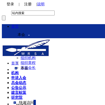
登录
|
注册
|
说明
首页
本会
本会介绍
领导机构
理事会
组织机构
组织章程
首页
历届会长
本会
机构
机构
申请入会
申请入会
总会动态
总会动态
公告公示
公告公示
建言献策
建言献策
研究院
研究院
快速访问