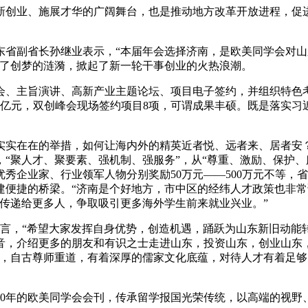
新创业、施展才华的广阔舞台，也是推动地方改革开放进程，促
东省副省长孙继业表示，“本届年会选择济南，是欧美同学会对
起了创梦的涟漪，掀起了新一轮干事创业的火热浪潮。
会、主旨演讲、高新产业主题论坛、项目电子签约，并组织特色
01亿元，双创峰会现场签约项目8项，可谓成果丰硕。既是落实
实实在在的举措，如何让海内外的精英近者悦、远者来、居者安
“聚人才、聚要素、强机制、强服务”，从“尊重、激励、保护、
优秀企业家、行业领军人物分别奖励50万元——500万元不等
建便捷的桥梁。“济南是个好地方，市中区的经纬人才政策也非常
传递给更多人，争取吸引更多海外学生前来就业兴业。”
之言，“希望大家发挥自身优势，创造机遇，踊跃为山东新旧动能
音，介绍更多的朋友和有识之士走进山东，投资山东，创业山东
乡，自古尊师重道，有着深厚的儒家文化底蕴，对待人才有着足
20年的欧美同学会会刊，传承留学报国光荣传统，以高端的视