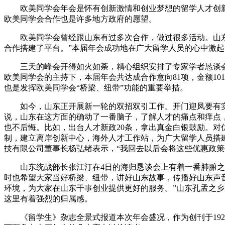
欧美同学会年会是怀有创新激情和创业梦想的留学人才创
欧美同学会合作也是许多地方政府的愿望。
欧美同学会曾经跟山东有过多次合作，做过很多活动。山
合作搭建了平台。”本届年会成功地在广大留学人员的心中激
三天的峰会开得如火如荼，精心组织安排了专家学者恳谈
欧美同学会的主持下，本届年会共达成合作意向81项，金额1
也是发挥欧美同学会“桥梁、纽带”功能的重要举措。
如今，山东正开展新一轮的双招双引工作。开门迎凤要有
说，山东在这方面的确动了一番脑子，了解人才的痛点和痒点，
也不后悔。比如，出台人才新政20条，拿出真金白银鼓励。对
制，建立离岸创新中心，海外人才工作站，为广大留学人员搭
技有限公司董事长杨弘绪表示，“我回去以后会将这些优惠政策
山东统战部长张江汀在4日的海归恳谈会上有着一番肺腑
时也希望大家当好桥梁、纽带，讲好山东故事，传播好山东声
环境，为大家在山东干事创业提供更好的服务。”山东孔孟之
这里有着强烈的归属感。
《留学生》杂志全景式报道本次年会盛况，作为创刊于19