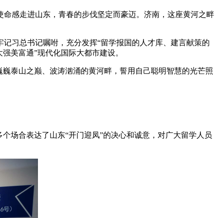
使命感走进山东，青春的步伐坚定而豪迈。济南，这座黄河之畔
牢记习总书记嘱咐，充分发挥“留学报国的人才库、建言献策的
大强美富通”现代化国际大都市建设。
巍巍泰山之巅、波涛汹涌的黄河畔，誓用自己聪明智慧的光芒照
多个场合表达了山东“开门迎凤”的决心和诚意，对广大留学人员