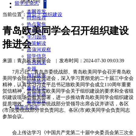
快速访问
留学生杂志
本网首发
当前位置：
首页
>
组织建设
特别推荐
热点聚焦
青岛欧美同学会召开组织建设
各地动态
学习园地
推进会
政策解读
菖蒲河观察
留学信息
来源：青岛欧美同学会
|
发布时间：2024-07-30 09:03:39
会员风采
专题
7月25日，青岛市委统战部、青岛欧美同学会召开青岛欧
海归故事
美同学会组织建设推进会，深入学习贯彻党的二十届三中全会
民间外交
精神，认真学习习近平总书记致欧美同学会成立110周年重要
服务社会
贺信精神，贯彻落实欧美同学会关于组织建设的要求和全省组
每周访谈
织建设现场会有关部署，进一步推动青岛欧美同学会组织建设
新闻回音
提质增效。青岛市委统战部分管领导出席会议并讲话，各区
留学生杂志
(市)党委统战部分管负责同志、各区(市)欧美同学会负责同志
参加会议。
会上传达学习《中国共产党第二十届中央委员会第三次全