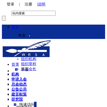
登录
|
注册
|
说明
首页
本会
本会介绍
领导机构
理事会
组织机构
组织章程
首页
历届会长
本会
机构
机构
申请入会
申请入会
总会动态
总会动态
公告公示
公告公示
建言献策
建言献策
研究院
研究院
快速访问