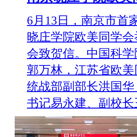
6月13日，南京市
晓庄学院欧美同学会
会致贺信。中国科学
郭万林，江苏省欧美
统战部副部长洪国华
书记易永建、副校长