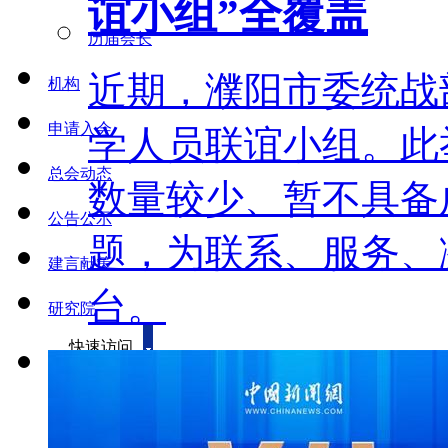
谊小组”全覆盖
历届会长
近期，濮阳市委统战
机构
申请入会
学人员联谊小组。此
总会动态
数量较少、暂不具备
公告公示
题，为联系、服务、
建言献策
台。
研究院
快速访问
本网首发