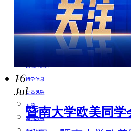
特别推荐
热点聚焦
各地动态
学习园地
政策解读
菖蒲河观察
16
留学信息
Jul
会员风采
专题
暨南大学欧美同学
海归故事