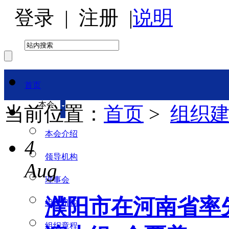
登录
|
注册
|
说明
首页
本会
当前位置：
首页
>
组织
本会介绍
4
领导机构
Aug
理事会
濮阳市在河南省率
组织机构
组织章程