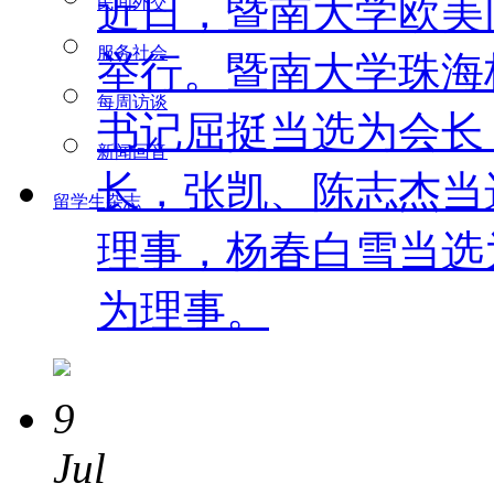
近日，暨南大学欧美
民间外交
服务社会
举行。暨南大学珠海
每周访谈
书记屈挺当选为会长
新闻回音
长，张凯、陈志杰当
留学生杂志
理事，杨春白雪当选
为理事。
9
Jul